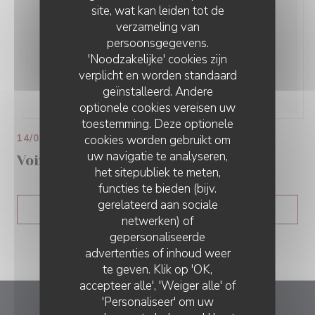
site, wat kan leiden tot de
verzameling van
persoonsgegevens.
'Noodzakelijke' cookies zijn
verplicht en worden standaard
geïnstalleerd. Andere
optionele cookies vereisen uw
toestemming. Deze optionele
cookies worden gebruikt om
14/03/2021
uw navigatie te analyseren,
Voix du nord
het sitepubliek te meten,
functies te bieden (bijv.
gerelateerd aan sociale
((OPENT IN EEN NIE
ZIE HET NIEUWSARTIKEL
netwerken) of
gepersonaliseerde
advertenties of inhoud weer
te geven. Klik op 'OK,
accepteer alle', 'Weiger alle' of
'Personaliseer' om uw