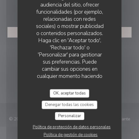
audiencia del sitio, ofrecer
RESERVA
funcionalidades (por ejemplo,
relacionadas con redes
sociales) o mostrar publicidad
o contenidos personalizados.
RESERVAR UNA MESA
Haga clic en 'Aceptar todo',
'Rechazar todo' o
SEGUIRNOS
'Personalizar' para gestionar
sus preferencias. Puede
cambiar sus opciones en
Facebook ((abre en una nueva vent
Instagram ((abre en una nuev
cualquier momento haciendo
clic en el icono de cookie en la
BOLETÍN
parte inferior izquierda de las
OK, aceptar todas
páginas del sitio.
Denegar todas las cookies
Personalizar
© 2026 Beefplace — Creación de página web de restaurante
((abre en una nueva ventana)
con
Zenchef
Política de protección de datos personales
Política de gestión de cookies
Menciones legales
TÉRMINOS DE USO