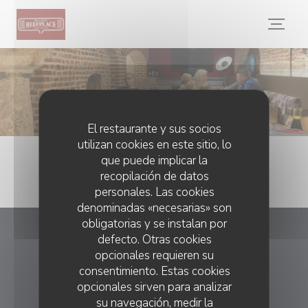
Personalización de sus opciones de cookies
El restaurante y sus socios
utilizan cookies en este sitio, lo
que puede implicar la
recopilación de datos
personales. Las cookies
denominadas «necesarias» son
obligatorias y se instalan por
defecto. Otras cookies
Beefplace
opcionales requieren su
consentimiento. Estas cookies
((abre en una nueva
45 Grand Place 62000 ARRAS
opcionales sirven para analizar
03 21 48 20 76
su navegación, medir la