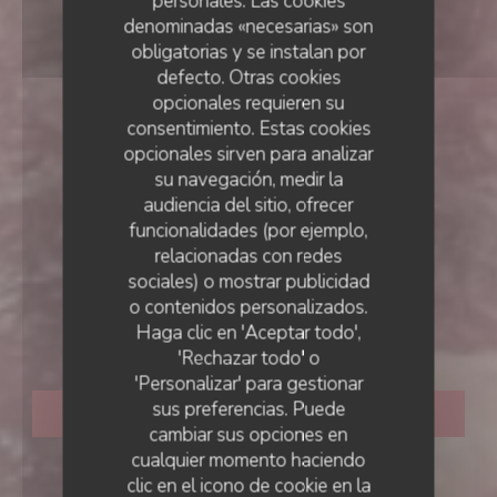
personales. Las cookies
denominadas «necesarias» son
obligatorias y se instalan por
defecto. Otras cookies
opcionales requieren su
consentimiento. Estas cookies
opcionales sirven para analizar
su navegación, medir la
audiencia del sitio, ofrecer
funcionalidades (por ejemplo,
relacionadas con redes
sociales) o mostrar publicidad
CARNE BAR
•
ARRAS
o contenidos personalizados.
Haga clic en 'Aceptar todo',
Beefplace
'Rechazar todo' o
'Personalizar' para gestionar
sus preferencias. Puede
RESERVAR UNA MESA
cambiar sus opciones en
cualquier momento haciendo
clic en el icono de cookie en la